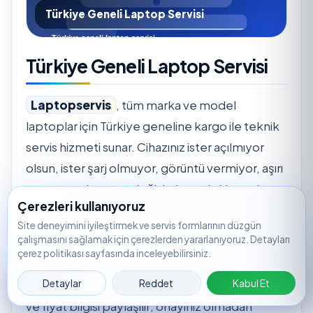
Türkiye Geneli Laptop Servisi
Türkiye Geneli Laptop Servisi
Laptopservis
, tüm marka ve model
laptoplar için Türkiye geneline kargo ile teknik
servis hizmeti sunar. Cihazınız ister açılmıyor
olsun, ister şarj olmuyor, görüntü vermiyor, aşırı
ısınıyor ya da parça değişimi gerektiriyor olsun;
Çerezleri kullanıyoruz
servis kaydı oluşturarak süreci hızlıca
Site deneyimini iyileştirmek ve servis formlarının düzgün
başlatabilirsiniz.
çalışmasını sağlamak için çerezlerden yararlanıyoruz. Detayları
çerez politikası sayfasında inceleyebilirsiniz.
Servis merkezine ulaşan cihazlar için önce arıza
Servis
🟢
WhatsApp
📞
Ara
📝
🔎
Takip
Detaylar
Reddet
Kabul Et
tespiti yapılır. Tespit sonrasında işlem kapsamı
Kaydı
ve fiyat bilgisi paylaşılır; onayınız olmadan