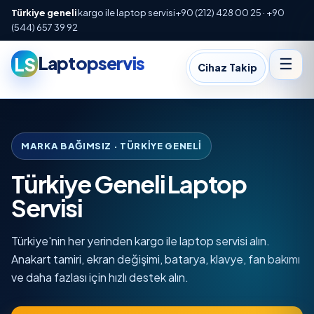
Türkiye geneli
kargo ile laptop servisi
+90 (212) 428 00 25 · +90
(544) 657 39 92
Laptopservis
LS
☰
Cihaz Takip
MARKA BAĞIMSIZ · TÜRKIYE GENELI
Türkiye Geneli Laptop
Servisi
Türkiye'nin her yerinden kargo ile laptop servisi alın.
Anakart tamiri, ekran değişimi, batarya, klavye, fan bakımı
ve daha fazlası için hızlı destek alın.