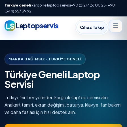
Türkiye geneli
kargo ile laptop servisi
+90 (212) 428 00 25 · +90
(544) 657 39 92
Laptopservis
LS
☰
Cihaz Takip
MARKA BAĞIMSIZ · TÜRKIYE GENELI
Türkiye Geneli Laptop
Servisi
Türkiye'nin her yerinden kargo ile laptop servisi alın.
Anakart tamiri, ekran değişimi, batarya, klavye, fan bakımı
ve daha fazlası için hızlı destek alın.