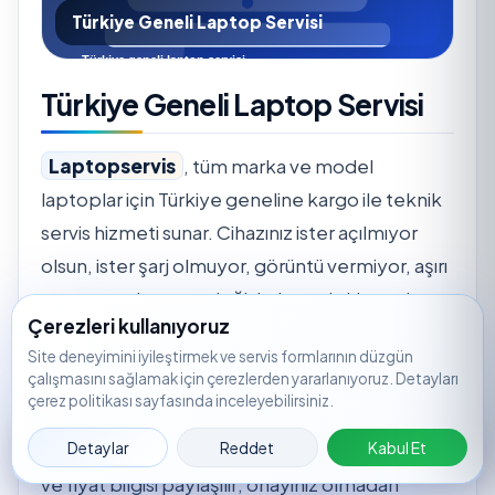
Türkiye Geneli Laptop Servisi
Türkiye Geneli Laptop Servisi
Laptopservis
, tüm marka ve model
laptoplar için Türkiye geneline kargo ile teknik
servis hizmeti sunar. Cihazınız ister açılmıyor
olsun, ister şarj olmuyor, görüntü vermiyor, aşırı
ısınıyor ya da parça değişimi gerektiriyor olsun;
Çerezleri kullanıyoruz
servis kaydı oluşturarak süreci hızlıca
Site deneyimini iyileştirmek ve servis formlarının düzgün
başlatabilirsiniz.
çalışmasını sağlamak için çerezlerden yararlanıyoruz. Detayları
çerez politikası sayfasında inceleyebilirsiniz.
Servis merkezine ulaşan cihazlar için önce arıza
Servis
🟢
WhatsApp
📞
Ara
📝
🔎
Takip
Detaylar
Reddet
Kabul Et
tespiti yapılır. Tespit sonrasında işlem kapsamı
Kaydı
ve fiyat bilgisi paylaşılır; onayınız olmadan