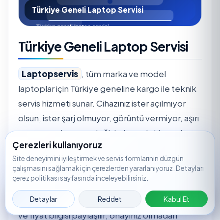
Türkiye Geneli Laptop Servisi
Türkiye Geneli Laptop Servisi
Laptopservis
, tüm marka ve model
laptoplar için Türkiye geneline kargo ile teknik
servis hizmeti sunar. Cihazınız ister açılmıyor
olsun, ister şarj olmuyor, görüntü vermiyor, aşırı
ısınıyor ya da parça değişimi gerektiriyor olsun;
Çerezleri kullanıyoruz
servis kaydı oluşturarak süreci hızlıca
Site deneyimini iyileştirmek ve servis formlarının düzgün
başlatabilirsiniz.
çalışmasını sağlamak için çerezlerden yararlanıyoruz. Detayları
çerez politikası sayfasında inceleyebilirsiniz.
Servis merkezine ulaşan cihazlar için önce arıza
Servis
🟢
WhatsApp
📞
Ara
📝
🔎
Takip
Detaylar
Reddet
Kabul Et
tespiti yapılır. Tespit sonrasında işlem kapsamı
Kaydı
ve fiyat bilgisi paylaşılır; onayınız olmadan