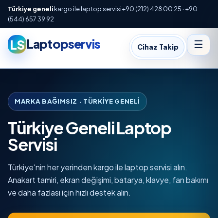
Türkiye geneli
kargo ile laptop servisi
+90 (212) 428 00 25 · +90
(544) 657 39 92
Laptopservis
LS
☰
Cihaz Takip
MARKA BAĞIMSIZ · TÜRKIYE GENELI
Türkiye Geneli Laptop
Servisi
Türkiye'nin her yerinden kargo ile laptop servisi alın.
Anakart tamiri, ekran değişimi, batarya, klavye, fan bakımı
ve daha fazlası için hızlı destek alın.