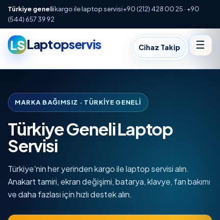
Türkiye geneli
kargo ile laptop servisi
+90 (212) 428 00 25 · +90
(544) 657 39 92
Laptopservis
LS
☰
Cihaz Takip
MARKA BAĞIMSIZ · TÜRKIYE GENELI
Türkiye Geneli Laptop
Servisi
Türkiye'nin her yerinden kargo ile laptop servisi alın.
Anakart tamiri, ekran değişimi, batarya, klavye, fan bakımı
ve daha fazlası için hızlı destek alın.