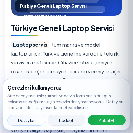
Türkiye Geneli Laptop Servisi
Türkiye Geneli Laptop Servisi
Laptopservis
, tüm marka ve model
laptoplar için Türkiye geneline kargo ile teknik
servis hizmeti sunar. Cihazınız ister açılmıyor
olsun, ister şarj olmuyor, görüntü vermiyor, aşırı
ısınıyor ya da parça değişimi gerektiriyor olsun;
Çerezleri kullanıyoruz
servis kaydı oluşturarak süreci hızlıca
Site deneyimini iyileştirmek ve servis formlarının düzgün
başlatabilirsiniz.
çalışmasını sağlamak için çerezlerden yararlanıyoruz. Detayları
çerez politikası sayfasında inceleyebilirsiniz.
Servis merkezine ulaşan cihazlar için önce arıza
Servis
🟢
WhatsApp
📞
Ara
📝
🔎
Takip
Detaylar
Reddet
Kabul Et
tespiti yapılır. Tespit sonrasında işlem kapsamı
Kaydı
ve fiyat bilgisi paylaşılır; onayınız olmadan