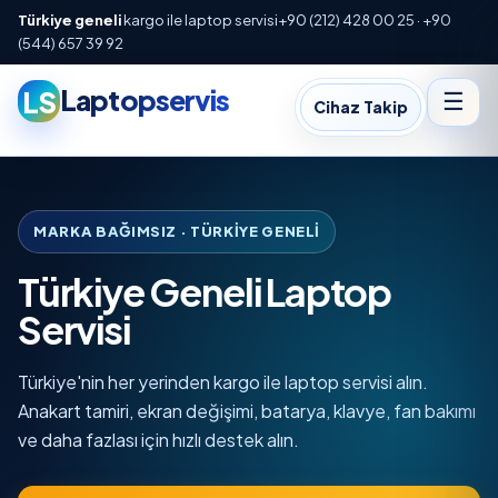
Türkiye geneli
kargo ile laptop servisi
+90 (212) 428 00 25 · +90
(544) 657 39 92
Laptopservis
LS
☰
Cihaz Takip
MARKA BAĞIMSIZ · TÜRKIYE GENELI
Türkiye Geneli Laptop
Servisi
Türkiye'nin her yerinden kargo ile laptop servisi alın.
Anakart tamiri, ekran değişimi, batarya, klavye, fan bakımı
ve daha fazlası için hızlı destek alın.