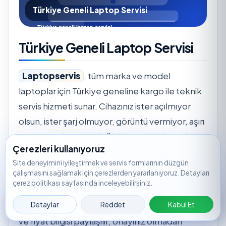
Türkiye Geneli Laptop Servisi
Türkiye Geneli Laptop Servisi
Laptopservis
, tüm marka ve model
laptoplar için Türkiye geneline kargo ile teknik
servis hizmeti sunar. Cihazınız ister açılmıyor
olsun, ister şarj olmuyor, görüntü vermiyor, aşırı
ısınıyor ya da parça değişimi gerektiriyor olsun;
Çerezleri kullanıyoruz
servis kaydı oluşturarak süreci hızlıca
Site deneyimini iyileştirmek ve servis formlarının düzgün
başlatabilirsiniz.
çalışmasını sağlamak için çerezlerden yararlanıyoruz. Detayları
çerez politikası sayfasında inceleyebilirsiniz.
Servis merkezine ulaşan cihazlar için önce arıza
Servis
🟢
WhatsApp
📞
Ara
📝
🔎
Takip
Detaylar
Reddet
Kabul Et
tespiti yapılır. Tespit sonrasında işlem kapsamı
Kaydı
ve fiyat bilgisi paylaşılır; onayınız olmadan