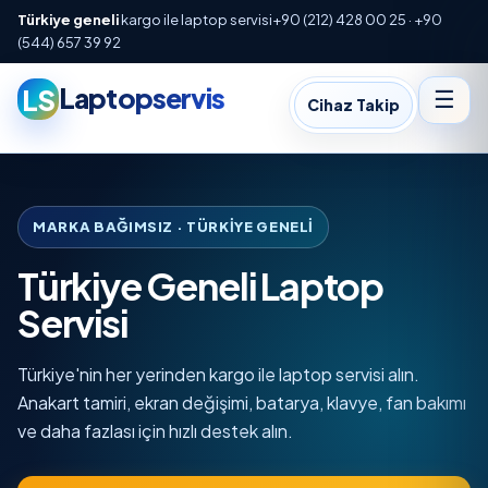
Türkiye geneli
kargo ile laptop servisi
+90 (212) 428 00 25 · +90
(544) 657 39 92
Laptopservis
LS
☰
Cihaz Takip
MARKA BAĞIMSIZ · TÜRKIYE GENELI
Türkiye Geneli Laptop
Servisi
Türkiye'nin her yerinden kargo ile laptop servisi alın.
Anakart tamiri, ekran değişimi, batarya, klavye, fan bakımı
ve daha fazlası için hızlı destek alın.