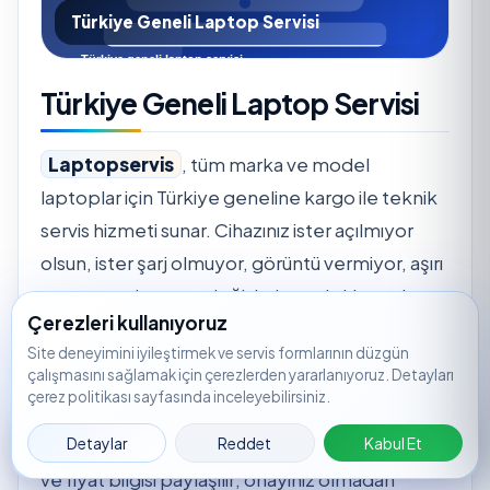
Türkiye Geneli Laptop Servisi
Türkiye Geneli Laptop Servisi
Laptopservis
, tüm marka ve model
laptoplar için Türkiye geneline kargo ile teknik
servis hizmeti sunar. Cihazınız ister açılmıyor
olsun, ister şarj olmuyor, görüntü vermiyor, aşırı
ısınıyor ya da parça değişimi gerektiriyor olsun;
Çerezleri kullanıyoruz
servis kaydı oluşturarak süreci hızlıca
Site deneyimini iyileştirmek ve servis formlarının düzgün
başlatabilirsiniz.
çalışmasını sağlamak için çerezlerden yararlanıyoruz. Detayları
çerez politikası sayfasında inceleyebilirsiniz.
Servis merkezine ulaşan cihazlar için önce arıza
Servis
🟢
WhatsApp
📞
Ara
📝
🔎
Takip
Detaylar
Reddet
Kabul Et
tespiti yapılır. Tespit sonrasında işlem kapsamı
Kaydı
ve fiyat bilgisi paylaşılır; onayınız olmadan