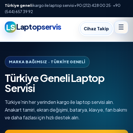
Türkiye geneli
kargo ile laptop servisi
+90 (212) 428 00 25 · +90
(544) 657 39 92
Laptopservis
LS
☰
Cihaz Takip
MARKA BAĞIMSIZ · TÜRKIYE GENELI
Türkiye Geneli Laptop
Servisi
Türkiye'nin her yerinden kargo ile laptop servisi alın.
Anakart tamiri, ekran değişimi, batarya, klavye, fan bakımı
ve daha fazlası için hızlı destek alın.