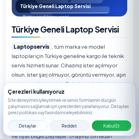
Türkiye Geneli Laptop Servisi
Türkiye Geneli Laptop Servisi
Laptopservis
, tüm marka ve model
laptoplar için Türkiye geneline kargo ile teknik
servis hizmeti sunar. Cihazınız ister açılmıyor
olsun, ister şarj olmuyor, görüntü vermiyor, aşırı
ısınıyor ya da parça değişimi gerektiriyor olsun;
Çerezleri kullanıyoruz
servis kaydı oluşturarak süreci hızlıca
Site deneyimini iyileştirmek ve servis formlarının düzgün
başlatabilirsiniz.
çalışmasını sağlamak için çerezlerden yararlanıyoruz. Detayları
çerez politikası sayfasında inceleyebilirsiniz.
Servis merkezine ulaşan cihazlar için önce arıza
Servis
🟢
WhatsApp
📞
Ara
📝
🔎
Takip
Detaylar
Reddet
Kabul Et
tespiti yapılır. Tespit sonrasında işlem kapsamı
Kaydı
ve fiyat bilgisi paylaşılır; onayınız olmadan